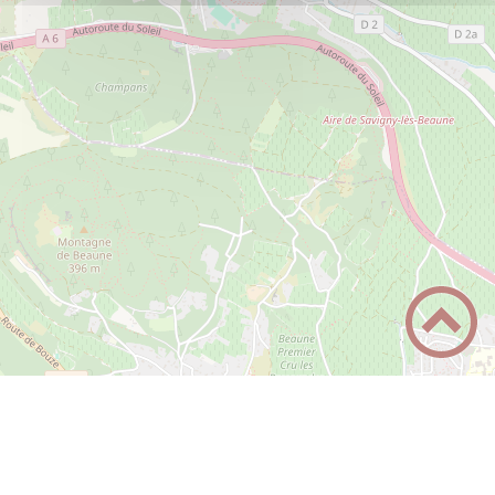
Commerces
Le Pavillon des Vignerons
PLUS D'INFOS
Commerces
Panier Sympa
PLUS D'INFOS
Commerces
Pharmacie Moussin
PLUS D'INFOS
Commerces
Salon de coiffure - New style
PLUS D'INFOS
Commerces
+
−
Tabac Presse