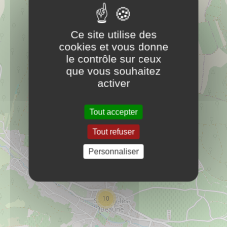
moc.emsiruot-enuaeb@enuaebselyngivas
07 36 12 08 30
Ce site utilise des
Commerces
cookies et vous donne
le contrôle sur ceux
Boucherie Au Savignien
que vous souhaitez
PLUS D'INFOS
activer
Commerces
Tout accepter
Boulangerie Brianti
PLUS D'INFOS
Commerces
Tout refuser
Personnaliser
Chera Déco
PLUS D'INFOS
Commerces
10
J.J.ORAIN Et Fils (Sarl) - Electricité
PLUS D'INFOS