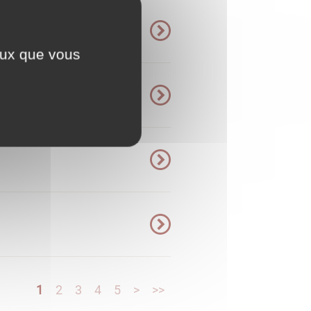
ceux que vous
1
2
3
4
5
>
>>