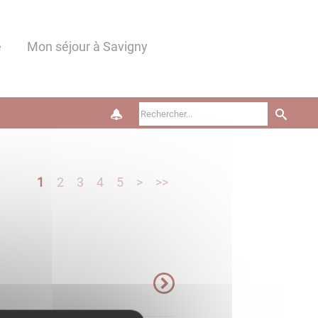
e
Mon séjour à Savigny
1
2
3
4
5
>
>>